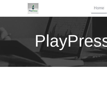
Home
PlayPres